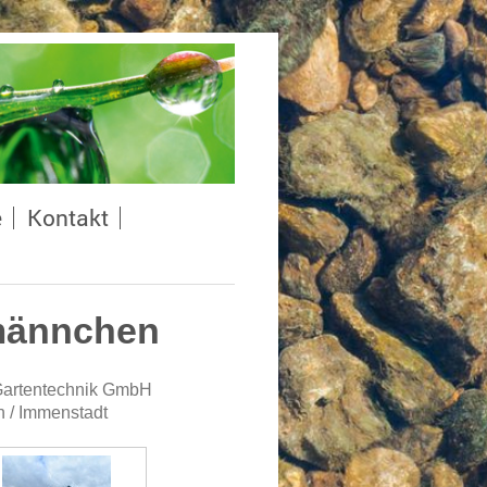
e
Kontakt
nmännchen
 Gartentechnik GmbH
n / Immenstadt