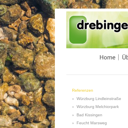
Home
Üb
Referenzen
Würzburg Lindleinstraße
Würzburg Melchiorpark
Bad Kissingen
Feucht Marsweg