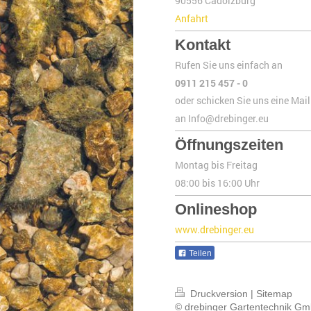
90556 Cadolzburg
Anfahrt
Kontakt
Rufen Sie uns einfach an
0911 215 457 - 0
oder schicken Sie uns eine Mail
an Info@drebinger.eu
Öffnungszeiten
Montag bis Freitag
08:00 bis 16:00 Uhr
Onlineshop
www.drebinger.eu
Teilen
Druckversion
|
Sitemap
© drebinger Gartentechnik G